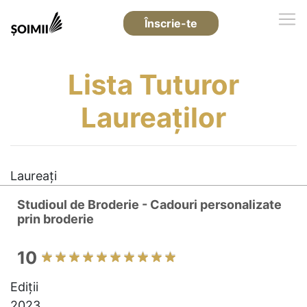
Înscrie-te
Lista Tuturor
Laureaților
Laureați
Studioul de Broderie - Cadouri personalizate
prin broderie
10
Ediții
2023