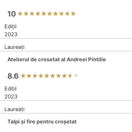
10
Ediții
2023
Laureați
Atelierul de crosetat al Andreei Pintilie
8.6
Ediții
2023
Laureați
Talpi și fire pentru croșetat