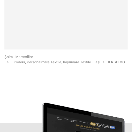
Șoimii Merceriilor
Broderii, Personalizare Textile, Imprimare Textile - Iaşi
KATALOG