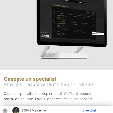
Gasește un specialist
Ranking-ul îi adună pe cei mai buni din industrie
Cauți un specialist in apropierea ta? Verificați motorul
nostru de căutare. Folosiți doar cele mai bune servicii!
ȘOIMII Merceriilor
Live chat