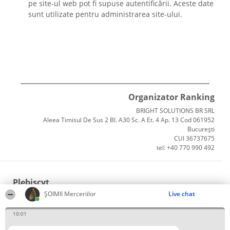
pe site-ul web pot fi supuse autentificării. Aceste date
sunt utilizate pentru administrarea site-ului.
Organizator Ranking
BRIGHT SOLUTIONS BR SRL
Aleea Timisul De Sus 2 Bl. A30 Sc. A Et. 4 Ap. 13 Cod 061952
București
CUI 36737675
tel: +40 770 990 492
Plebiscyt
ȘOIMII Merceriilor
Live chat
Câștigătorii
Lista Tuturor Laureaților
10:01
Reguli
Statut