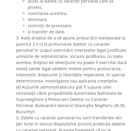
acces la datele cu caracter personal care vă
privesc,
corectarea acestora,
eliminare,
restricții de procesare,
și transfer de date.
3. Aveți dreptul de a vă opune prelucrării menționate la
punctul 3.3 c) la prelucrarea datelor cu caracter
personal în scopul exercitării intereselor legal justificate
urmărite de Administrator, inclusiv profilarea, cu toate
acestea, dreptul de obiecțiune nu poate fi exercitat dacă
există valide legal valabile motive pentru prelucrarea,
interesele, drepturile și libertățile imperative, în special
determinarea, investigarea sau apărarea creanțelor.
(4) Acțiunile administratorului pot fi supuse unei
reclamații către președintele Autoritatea Nationala de
Supraveghere a Prelucrarii Datelor cu Caracter
Personal, Bulevardul General Gheorghe Magheru 28-30,
București
5. Datele cu caracter personal nu sunt transferate din
țări terțe în sensul dispozițiilor privind protecția datelor
cu caracter personal. Aceasta înseamnă că nu le