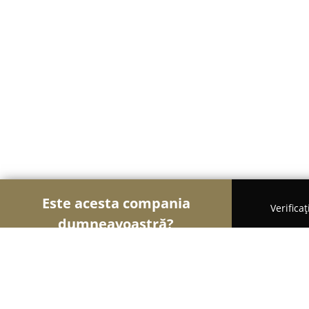
Este acesta compania
Verifica
dumneavoastră?
Șoimii Merceriilor
Broderii, Personalizare Textil