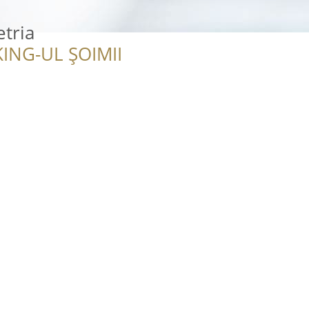
tria
ING-UL ȘOIMII