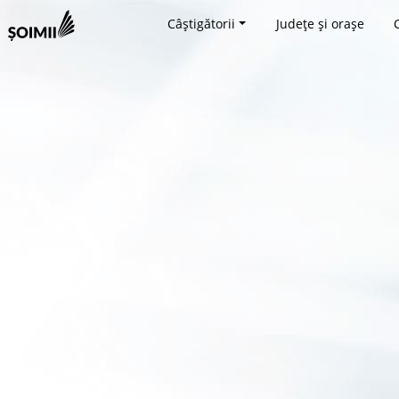
Câștigătorii
Județe și orașe