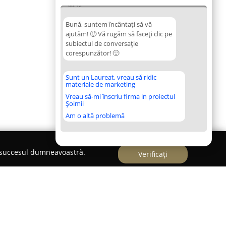
08:12
Bună, suntem încântați să vă
ajutăm! 🙂 Vă rugăm să faceți clic pe
subiectul de conversație
corespunzător! 🙂
Sunt un Laureat, vreau să ridic
materiale de marketing
Vreau să-mi înscriu firma in proiectul
Șoimii
Am o altă problemă
e succesul dumneavoastră.
Verificați