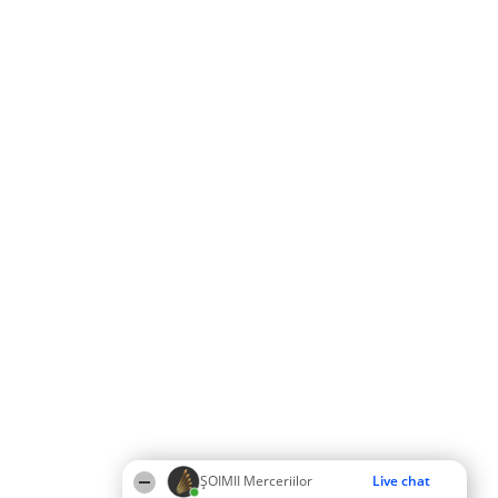
ȘOIMII Merceriilor
Live chat