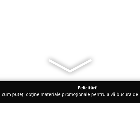
Felicitări!
ți cum puteți obține materiale promoționale pentru a vă bucura d
e, Imprimare Textile - Bucureşti
Broderie Demetria