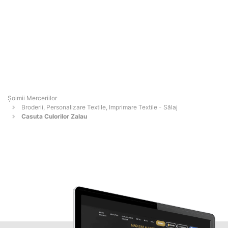
Șoimii Merceriilor
Broderii, Personalizare Textile, Imprimare Textile - Sălaj
Casuta Culorilor Zalau