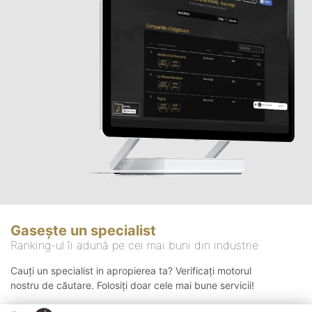
Gasește un specialist
Ranking-ul îi adună pe cei mai buni din industrie
Cauți un specialist in apropierea ta? Verificați motorul
nostru de căutare. Folosiți doar cele mai bune servicii!