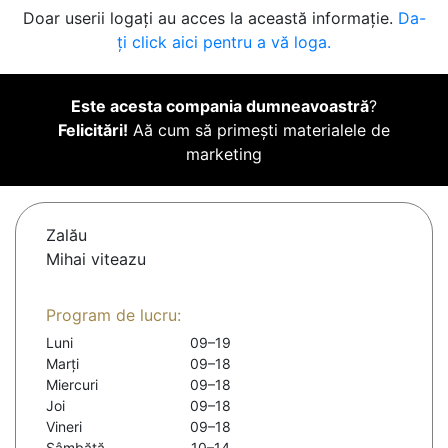
Doar userii logați au acces la această informație.
Da-
ți click aici pentru a vă loga.
Este acesta compania dumneavoastră
?
Felicitări!
Aă cum să primești materialele de
marketing
Zalău
Mihai viteazu
Program de lucru:
Luni
09–19
Marți
09–18
Miercuri
09–18
Joi
09–18
Vineri
09–18
Sâmbătă
10–14