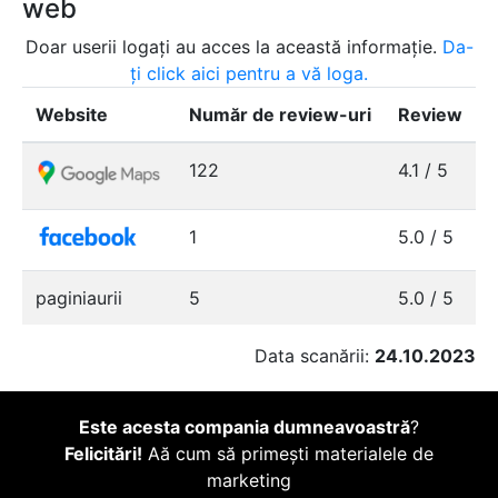
web
Doar userii logați au acces la această informație.
Da-
ți click aici pentru a vă loga.
Website
Număr de review-uri
Review
122
4.1 / 5
1
5.0 / 5
paginiaurii
5
5.0 / 5
Data scanării:
24.10.2023
Este acesta compania dumneavoastră
?
Felicitări!
Aă cum să primești materialele de
marketing