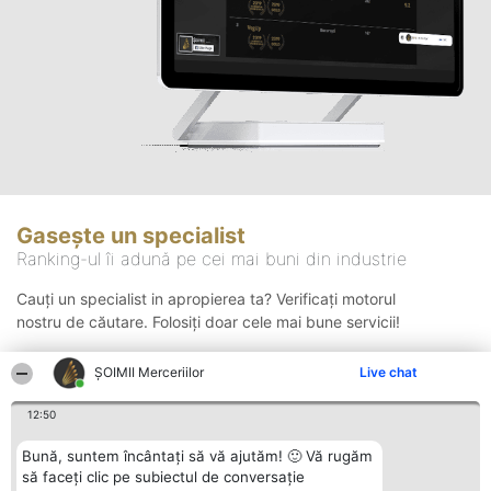
Gasește un specialist
Ranking-ul îi adună pe cei mai buni din industrie
Cauți un specialist in apropierea ta? Verificați motorul
nostru de căutare. Folosiți doar cele mai bune servicii!
ȘOIMII Merceriilor
Live chat
Căutare
12:50
Bună, suntem încântați să vă ajutăm! 🙂 Vă rugăm
să faceți clic pe subiectul de conversație