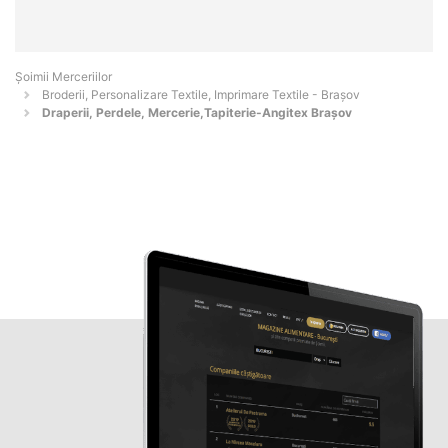
Șoimii Merceriilor
Broderii, Personalizare Textile, Imprimare Textile - Braşov
Draperii, Perdele, Mercerie,Tapiterie-Angitex Brașov