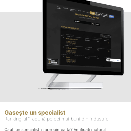
Gasește un specialist
Ranking-ul îi adună pe cei mai buni din industrie
Cauți un specialist in apropierea ta? Verificați motorul