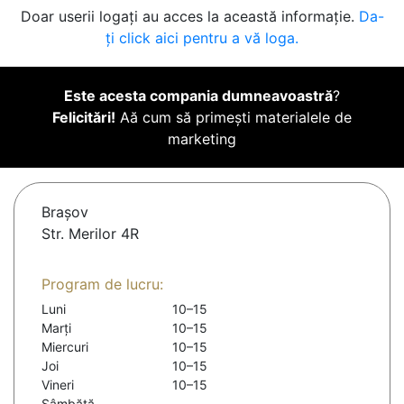
Doar userii logați au acces la această informație.
Da-
ți click aici pentru a vă loga.
Este acesta compania dumneavoastră
?
Felicitări!
Aă cum să primești materialele de
marketing
Braşov
Str. Merilor 4R
Program de lucru:
Luni
10–15
Marți
10–15
Miercuri
10–15
Joi
10–15
Vineri
10–15
Sâmbătă
-