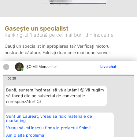
Gasește un specialist
Ranking-ul îi adună pe cei mai buni din industrie
Cauți un specialist in apropierea ta? Verificați motorul
nostru de căutare. Folosiți doar cele mai bune servicii!
ȘOIMII Merceriilor
Live chat
Căutare
06:28
Bună, suntem încântați să vă ajutăm! 🙂 Vă rugăm
să faceți clic pe subiectul de conversație
corespunzător! 🙂
Sunt un Laureat, vreau să ridic materiale de
Organizator Ranking
Plebiscyt
Contact
marketing
BRIGHT SOLUTIONS BR SRL
Câștigătorii
Contact
Aleea Timisul De Sus 2 Bl. A30
Lista Tuturor
Vreau să-mi înscriu firma in proiectul Șoimii
Sc. A Et. 4 Ap. 13 Cod 061952
Laureaților
Am o altă problemă
București
Reguli