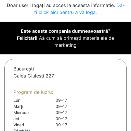
Doar userii logați au acces la această informație.
Da-
ți click aici pentru a vă loga.
Este acesta compania dumneavoastră
?
Felicitări!
Aă cum să primești materialele de
marketing
Bucureşti
Calea Giulești 227
Program de lucru:
Luni
09–17
Marți
09–17
Miercuri
09–17
Joi
09–17
Vineri
09–17
Sâmbătă
-