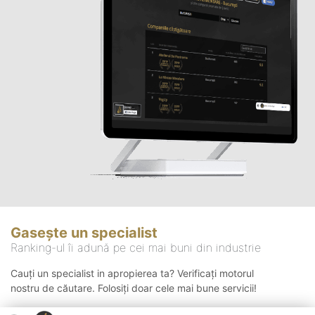
Gasește un specialist
Ranking-ul îi adună pe cei mai buni din industrie
Cauți un specialist in apropierea ta? Verificați motorul
nostru de căutare. Folosiți doar cele mai bune servicii!