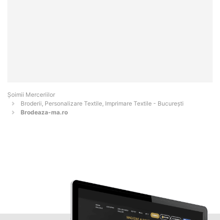
Șoimii Merceriilor
Broderii, Personalizare Textile, Imprimare Textile - Bucureşti
Brodeaza-ma.ro