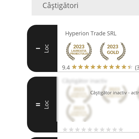
Câștigători
Hyperion Trade SRL
Loc
I
9.4
(
Câștigător inactiv
Câștigător inactiv - ac
Loc
II