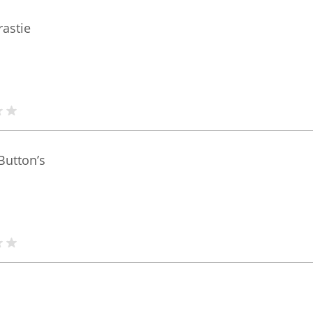
rastie
Button’s