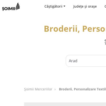
Câștigătorii
Județe și orașe
Broderii, Perso
Șoimii Merceriilor
Broderii, Personalizare Texti