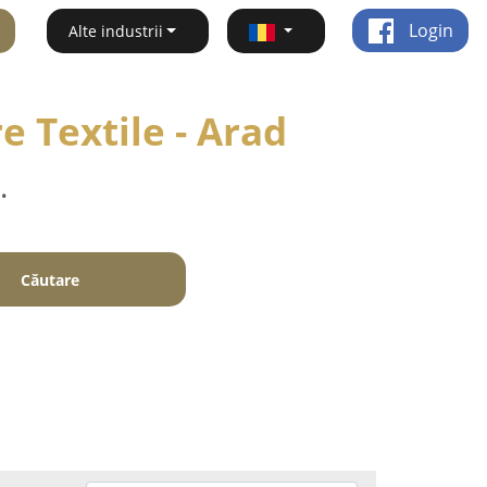
Login
Alte industrii
e Textile - Arad
.
Căutare