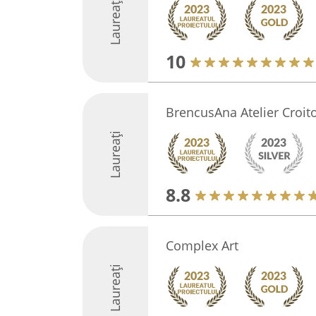
Laureați
10
BrencusAna Atelier Croito
Laureați
8.8
Complex Art
Laureați