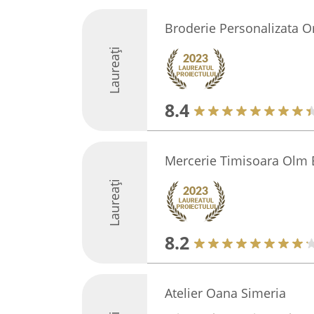
Broderie Personalizata O
Laureați
8.4
Mercerie Timisoara Olm 
Laureați
8.2
Atelier Oana Simeria