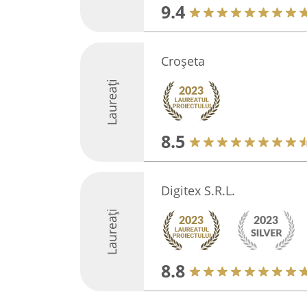
9.4
Croșeta
Laureați
8.5
Digitex S.R.L.
Laureați
8.8