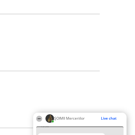
ȘOIMII Merceriilor
Live chat
13:38