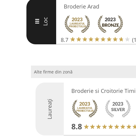
Broderie Arad
Loc
III
8.7
(
Alte firme din zonă
Broderie si Croitorie Tim
Laureați
8.8