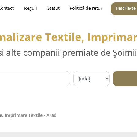
Contact
Reguli
Statut
Politică de retur
Înscrie-te
nalizare Textile, Imprimar
și alte companii premiate de Șoimii
le, Imprimare Textile - Arad