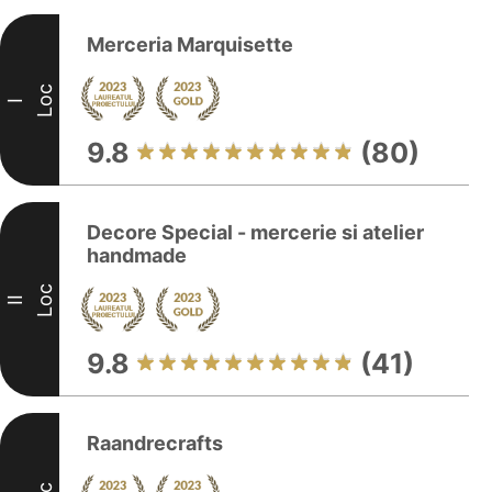
Merceria Marquisette
Loc
I
9.8
(80)
Decore Special - mercerie si atelier
handmade
Loc
II
9.8
(41)
Raandrecrafts