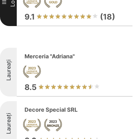
Loc
III
9.1
(18)
Merceria "Adriana"
Laureați
8.5
Decore Special SRL
Laureați