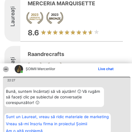
MERCERIA MARQUISETTE
Laureați
8.6
Raandrecrafts
Laureați
ȘOIMII Merceriilor
Live chat
22:27
9.1
Bună, suntem încântați să vă ajutăm! 🙂 Vă rugăm
să faceți clic pe subiectul de conversație
corespunzător! 🙂
Organizator Ranking
Plebiscyt
Contact
BRIGHT SOLUTIONS BR SRL
Câștigătorii
Contact
Aleea Timisul De Sus 2 Bl. A30
Lista Tuturor
Sunt un Laureat, vreau să ridic materiale de marketing
Sc. A Et. 4 Ap. 13 Cod 061952
Laureaților
București
Reguli
Vreau să-mi înscriu firma in proiectul Șoimii
CUI 36737675
Statut
tel: +40 770 990 492
Am o altă problemă
Politica de